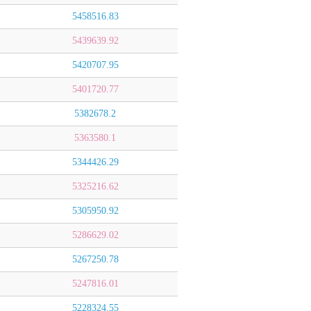
5458516.83
5439639.92
5420707.95
5401720.77
5382678.2
5363580.1
5344426.29
5325216.62
5305950.92
5286629.02
5267250.78
5247816.01
5228324.55