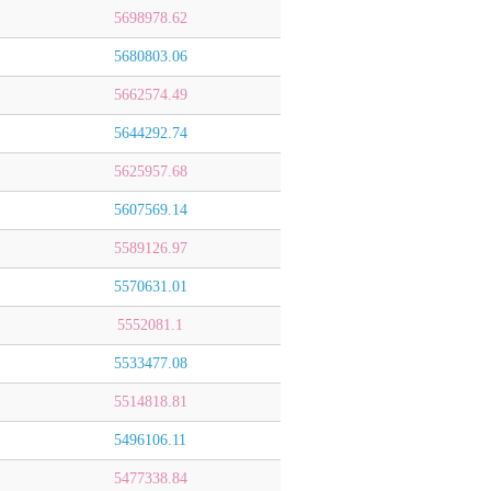
5698978.62
5680803.06
5662574.49
5644292.74
5625957.68
5607569.14
5589126.97
5570631.01
5552081.1
5533477.08
5514818.81
5496106.11
5477338.84