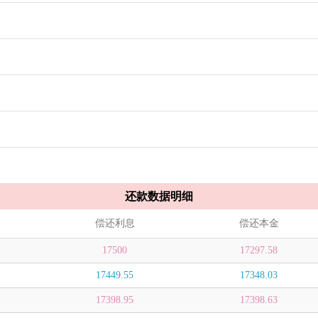
还款数据明细
偿还利息
偿还本金
17500
17297.58
17449.55
17348.03
17398.95
17398.63