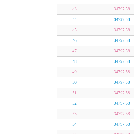
43
34797.58
44
34797.58
45
34797.58
46
34797.58
47
34797.58
48
34797.58
49
34797.58
50
34797.58
51
34797.58
52
34797.58
53
34797.58
54
34797.58