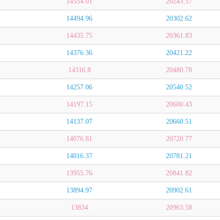
14554.01
20243.57
14494.96
20302.62
14435.75
20361.83
14376.36
20421.22
14316.8
20480.78
14257.06
20540.52
14197.15
20600.43
14137.07
20660.51
14076.81
20720.77
14016.37
20781.21
13955.76
20841.82
13894.97
20902.61
13834
20963.58