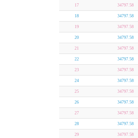
17
34797.58
18
34797.58
19
34797.58
20
34797.58
21
34797.58
22
34797.58
23
34797.58
24
34797.58
25
34797.58
26
34797.58
27
34797.58
28
34797.58
29
34797.58