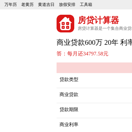
万年历
老黄历
黄道吉日
放假安排
工具箱
房贷计算器
房贷计算器是一个集合商业贷
商业贷款600万 20年 
答：每月还34797.58元
贷款类型
商业贷款
贷款期限
商业利率