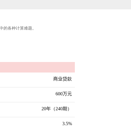
中的各种计算难题。
商业贷款
600万元
20年（240期）
3.5%