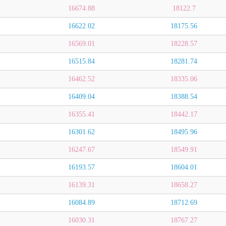
16674.88
18122.7
16622.02
18175.56
16569.01
18228.57
16515.84
18281.74
16462.52
18335.06
16409.04
18388.54
16355.41
18442.17
16301.62
18495.96
16247.67
18549.91
16193.57
18604.01
16139.31
18658.27
16084.89
18712.69
16030.31
18767.27