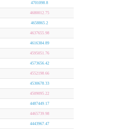
4701098.8
4680012.75
4658865.2
4637655.98
4616384.89
4595051.76
4573656.42
4552198.66
4530678.33
4509095.22
4487449.17
4465739.98
4443967.47