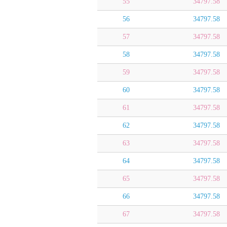
55
34797.58
56
34797.58
57
34797.58
58
34797.58
59
34797.58
60
34797.58
61
34797.58
62
34797.58
63
34797.58
64
34797.58
65
34797.58
66
34797.58
67
34797.58