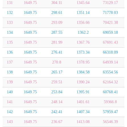
131
1649.75
304.11
1345.64
73129.17
132
1649.75
298.61
1351.14
71778.03
133
1649.75
293.09
1356.66
70421.38
134
1649.75
287.55
1362.2
69059.18
135
1649.75
281.99
1367.76
67691.43
136
1649.75
276.41
1373.34
66318.09
137
1649.75
270.8
1378.95
64939.14
138
1649.75
265.17
1384.58
63554.56
139
1649.75
259.51
1390.24
62164.32
140
1649.75
253.84
1395.91
60768.41
141
1649.75
248.14
1401.61
59366.8
142
1649.75
242.41
1407.34
57959.47
143
1649.75
236.67
1413.08
56546.39