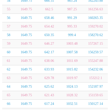
54
1649.75
666.51
983.24
162243.88
55
1649.75
662.5
987.25
161256.63
56
1649.75
658.46
991.29
160265.35
57
1649.75
654.42
995.33
159270.02
58
1649.75
650.35
999.4
158270.62
59
1649.75
646.27
1003.48
157267.15
60
1649.75
642.17
1007.58
156259.57
61
1649.75
638.06
1011.69
155247.88
62
1649.75
633.93
1015.82
154232.06
63
1649.75
629.78
1019.97
153212.1
64
1649.75
625.62
1024.13
152187.97
65
1649.75
621.43
1028.32
151159.65
66
1649.75
617.24
1032.51
150127.14