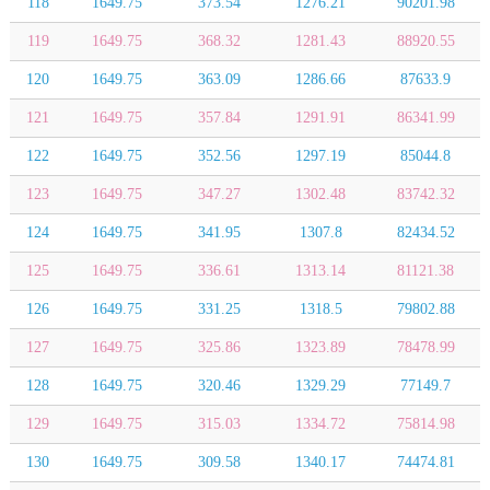
118
1649.75
373.54
1276.21
90201.98
119
1649.75
368.32
1281.43
88920.55
120
1649.75
363.09
1286.66
87633.9
121
1649.75
357.84
1291.91
86341.99
122
1649.75
352.56
1297.19
85044.8
123
1649.75
347.27
1302.48
83742.32
124
1649.75
341.95
1307.8
82434.52
125
1649.75
336.61
1313.14
81121.38
126
1649.75
331.25
1318.5
79802.88
127
1649.75
325.86
1323.89
78478.99
128
1649.75
320.46
1329.29
77149.7
129
1649.75
315.03
1334.72
75814.98
130
1649.75
309.58
1340.17
74474.81