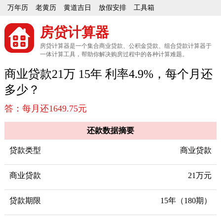
万年历
老黄历
黄道吉日
放假安排
工具箱
房贷计算器
房贷计算器是一个集合商业贷款、公积金贷款、组合贷款计算器于
一体计算工具，帮助你解决购房过程中的各种计算难题。
商业贷款21万 15年 利率4.9%，每个月还
多少？
答：每月还1649.75元
还款数据摘要
贷款类型
商业贷款
商业贷款
21万元
贷款期限
15年（180期）