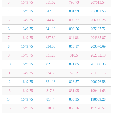
3
1649.75
851.02
798.73
207613.54
4
1649.75
847.76
801.99
206811.55
5
1649.75
844.48
805.27
206006.28
6
1649.75
841.19
808.56
205197.72
7
1649.75
837.89
811.86
204385.87
8
1649.75
834.58
815.17
203570.69
9
1649.75
831.25
818.5
202752.19
10
1649.75
827.9
821.85
201930.35
11
1649.75
824.55
825.2
201105.15
12
1649.75
821.18
828.57
200276.58
13
1649.75
817.8
831.95
199444.63
14
1649.75
814.4
835.35
198609.28
15
1649.75
810.99
838.76
197770.52