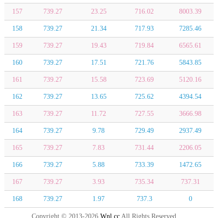
157
739.27
23.25
716.02
8003.39
158
739.27
21.34
717.93
7285.46
159
739.27
19.43
719.84
6565.61
160
739.27
17.51
721.76
5843.85
161
739.27
15.58
723.69
5120.16
162
739.27
13.65
725.62
4394.54
163
739.27
11.72
727.55
3666.98
164
739.27
9.78
729.49
2937.49
165
739.27
7.83
731.44
2206.05
166
739.27
5.88
733.39
1472.65
167
739.27
3.93
735.34
737.31
168
739.27
1.97
737.3
0
Copyright © 2013-2026
Wnl.cc
All Rights Reserved.