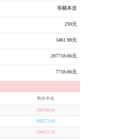
等额本息
250元
3461.98元
207718.66元
7718.66元
剩余本金
196788.02
193572.03
190352.02