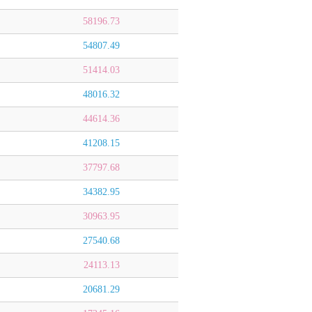
58196.73
54807.49
51414.03
48016.32
44614.36
41208.15
37797.68
34382.95
30963.95
27540.68
24113.13
20681.29