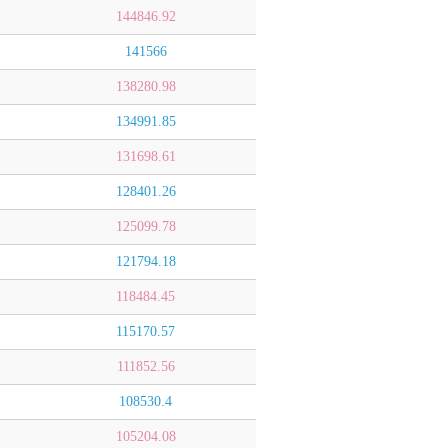
144846.92
141566
138280.98
134991.85
131698.61
128401.26
125099.78
121794.18
118484.45
115170.57
111852.56
108530.4
105204.08