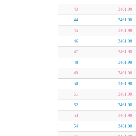
43
3461.98
44
3461.98
45
3461.98
46
3461.98
47
3461.98
48
3461.98
49
3461.98
50
3461.98
51
3461.98
52
3461.98
53
3461.98
54
3461.98