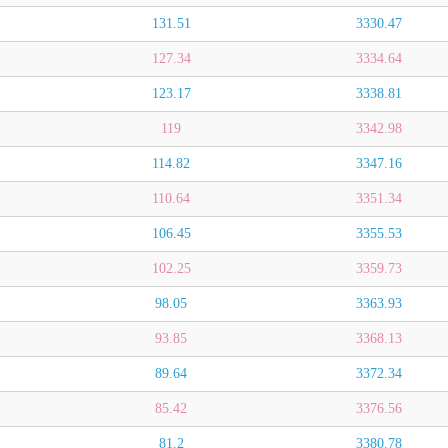
131.51
3330.47
127.34
3334.64
123.17
3338.81
119
3342.98
114.82
3347.16
110.64
3351.34
106.45
3355.53
102.25
3359.73
98.05
3363.93
93.85
3368.13
89.64
3372.34
85.42
3376.56
81.2
3380.78