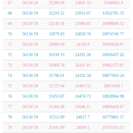
67
56130.59
32289.06
23841.53
11046692.4
68
56130.59
32219.52
23911.07
11022781.33
69
56130.59
32149.78
23980.81
10998800.52
70
56130.59
32079.83
24050.76
10974749.77
71
56130.59
32009.69
24120.9
10950628.87
72
56130.59
31939.33
24191.26
10926437.62
73
56130.59
31868.78
24261.81
10902175.81
74
56130.59
31798.01
24332.58
10877843.24
75
56130.59
31727.04
24403.55
10853439.7
76
56130.59
31655.87
24474.72
10828964.98
77
56130.59
31584.48
24546.11
10804418.87
78
56130.59
31512.89
24617.7
10779801.17
79
56130.59
31441.09
24689.5
10755111.67