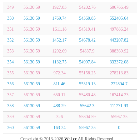
349
56130.59
1927.83
54202.76
606766.49
350
56130.59
1769.74
54360.85
552405.64
351
56130.59
1611.18
54519.41
497886.24
352
56130.59
1452.17
54678.42
443207.82
353
56130.59
1292.69
54837.9
388369.92
354
56130.59
1132.75
54997.84
333372.08
355
56130.59
972.34
55158.25
278213.83
356
56130.59
811.46
55319.13
222894.7
357
56130.59
650.11
55480.48
167414.23
358
56130.59
488.29
55642.3
111771.93
359
56130.59
326
55804.59
55967.35
360
56130.59
163.24
55967.35
0
Copyright © 2013-2026
Wnl.cc
All Rights Reserved.