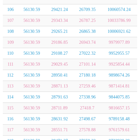
106
56130.59
29421.24
26709.35
10060574.24
107
56130.59
29343.34
26787.25
10033786.99
108
56130.59
29265.21
26865.38
10006921.62
109
56130.59
29186.85
26943.74
9979977.89
110
56130.59
29108.27
27022.32
9952955.57
111
56130.59
29029.45
27101.14
9925854.44
112
56130.59
28950.41
27180.18
9898674.26
113
56130.59
28871.13
27259.46
9871414.81
114
56130.59
28791.63
27338.96
9844075.85
115
56130.59
28711.89
27418.7
9816657.15
116
56130.59
28631.92
27498.67
9789158.48
117
56130.59
28551.71
27578.88
9761579.61