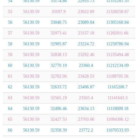
54
56130.59
33174.86
22955.73
11351281.35
55
56130.59
33107.9
23022.69
11328258.67
56
56130.59
33040.75
23089.84
11305168.84
57
56130.59
32973.41
23157.18
11282011.66
58
56130.59
32905.87
23224.72
11258786.94
59
56130.59
32838.13
23292.46
11235494.48
60
56130.59
32770.19
23360.4
11212134.09
61
56130.59
32702.06
23428.53
11188705.56
62
56130.59
32633.72
23496.87
11165208.7
63
56130.59
32565.19
23565.4
11141643.3
64
56130.59
32496.46
23634.13
11118009.18
65
56130.59
32427.53
23703.06
11094306.12
66
56130.59
32358.39
23772.2
11070533.93