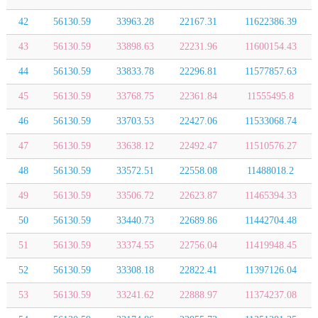
42
56130.59
33963.28
22167.31
11622386.39
43
56130.59
33898.63
22231.96
11600154.43
44
56130.59
33833.78
22296.81
11577857.63
45
56130.59
33768.75
22361.84
11555495.8
46
56130.59
33703.53
22427.06
11533068.74
47
56130.59
33638.12
22492.47
11510576.27
48
56130.59
33572.51
22558.08
11488018.2
49
56130.59
33506.72
22623.87
11465394.33
50
56130.59
33440.73
22689.86
11442704.48
51
56130.59
33374.55
22756.04
11419948.45
52
56130.59
33308.18
22822.41
11397126.04
53
56130.59
33241.62
22888.97
11374237.08