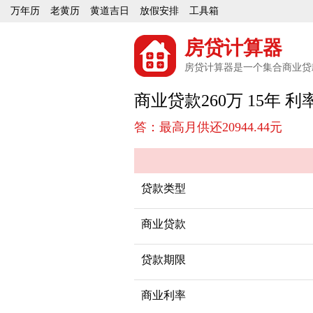
万年历
老黄历
黄道吉日
放假安排
工具箱
房贷计算器
房贷计算器是一个集合商业贷
商业贷款260万 15年 
答：最高月供还20944.44元
贷款类型
商业贷款
贷款期限
商业利率