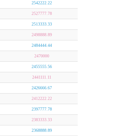
2542222.22
2527777.78
2513333.33
2498888.89
2484444.44
2470000
2455555.56
2441111.11
2426666.67
2412222.22
2397777.78
2383333.33
2368888.89