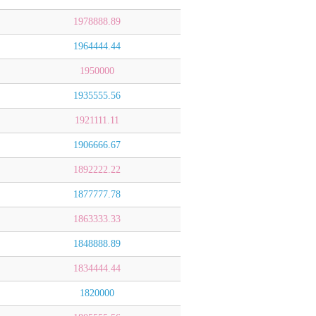
1978888.89
1964444.44
1950000
1935555.56
1921111.11
1906666.67
1892222.22
1877777.78
1863333.33
1848888.89
1834444.44
1820000