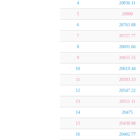
4
20836.11
5
20800
6
20763.88
7
20727.77
8
20691.66
9
20655.55
10
20619.44
11
20583.33
12
20547.22
13
20511.11
14
20475
15
20438.88
16
20402.77