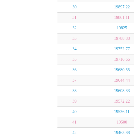
30
19897.22
31
19861.11
32
19825
33
19788.88
34
19752.77
35
19716.66
36
19680.55
37
19644.44
38
19608.33
39
19572.22
40
19536.11
41
19500
42
19463.88