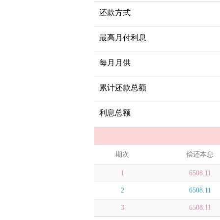
还款方式
最高月付利息
每月月供
累计还款总额
利息总额
期次
偿还本息
1
6508.11
2
6508.11
3
6508.11