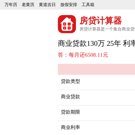
万年历
老黄历
黄道吉日
放假安排
工具箱
房贷计算器
房贷计算器是一个集合商业贷
商业贷款130万 25年 
答：每月还6508.11元
贷款类型
商业贷款
贷款期限
商业利率